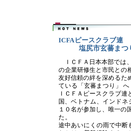
ICFAピースクラブ連
塩尻市玄蕃まつ
ＩＣＦＡ日本本部では、
の企業研修生と市民との
友好信頼の絆を深めるた
ている「玄蕃まつり」 へ
ＩＣＦＡピースクラブ連
国、ベトナム、インドネ
１０名が参加し、唯一の
た。
途中あいにくの雨で中断