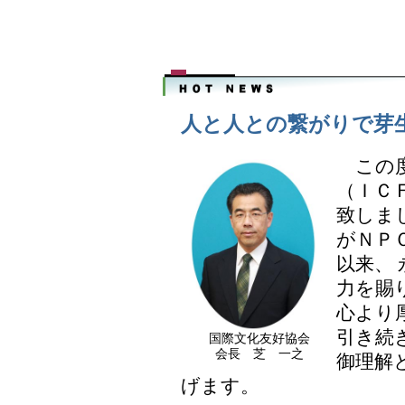
人と人との繋がりで芽
この度
（ＩＣ
致しま
がＮＰ
以来、
力を賜
心より
引き続
国際文化友好協会
会長 芝 一之
御理解
げます。