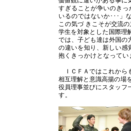
価値観に違いがある事に
すぎることが争いのきっ
いるのではないか･･･」
この気づ きこそが交流の
学生を対象とした国際理
では、子ども達は外国の
の違いを知り、新しい感
抱くきっかけとなってい
ＩＣＦＡではこれからも
相互理解と意識高揚の場
役員理事並びにスタッフ
す。