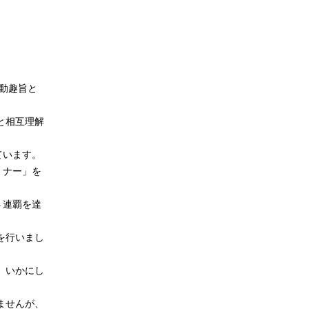
動趣旨と
と相互理解
ています。
ミナー」を
４連覇を達
を行いまし
、いかにし
ませんが、