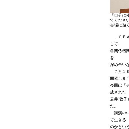
「自分に
てくださ
会場に熱
ＩＣＦＡ
して、
各関係機
を
深め合い
７月１６
開催しま
今回は「
成された
若井 敦
た。
講演の中
て生きる
のかとい