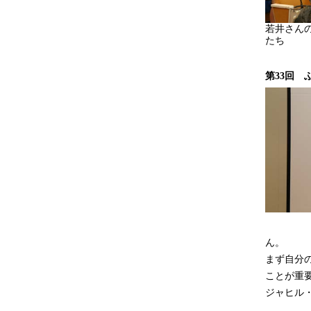
若井さん
たち
第33回
ん。
まず自分
ことが重
ジャヒル