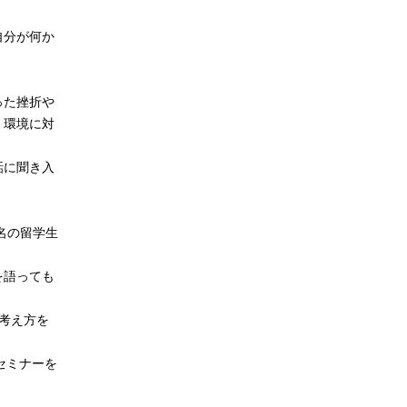
自分が何か
った挫折や
、環境に対
話に聞き入
名の留学生
を語っても
考え方を
セミナーを