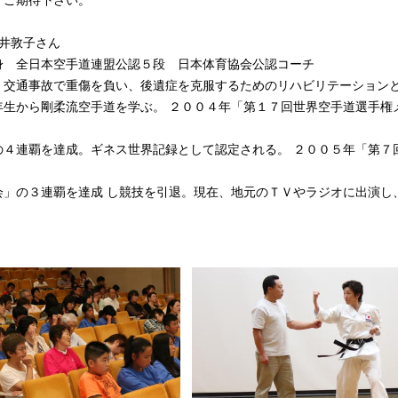
。ご期待下さい。
若井敦子さん
身 全日本空手道連盟公認５段 日本体育協会公認コーチ
、交通事故で重傷を負い、後遺症を克服するためのリハビリテーション
年生から剛柔流空手道を学ぶ。 ２００４年「第１７回世界空手道選手権
の４連覇を達成。ギネス世界記録として認定される。 ２００５年「第７
会」の３連覇を達成 し競技を引退。現在、地元のＴＶやラジオに出演し