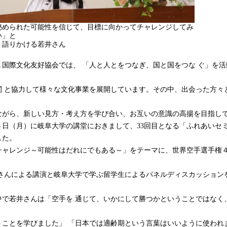
秘められた可能性を信じて、目標に向かってチャレンジしてみ
い」と
く語りかける若井さん
国際文化友好協会では、 「人と人とをつなぎ、国と国をつな ぐ」を活
関 と協力して様々な文化事業を展開しています。その中、出会った方々
ながら、新しい見方・考え方を学び合い、お互いの意識の高揚を目指し
日（月）に岐阜大学の講堂におきまして、33回目となる「ふれあいセ
した。
チャレンジ～可能性はだれにでもある～」をテーマに、世界空手選手権
子さんによる講演と岐阜大学で学ぶ留学生によるパネルディスカッション
で若井さんは「空手を 通じて、いかにして勝つかということではなく
うことを学びました」 「日本では適齢期という言葉はいいように使われ