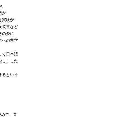
や、
勢が
は実験が
験装置など
その姿に
本への留学
して日本語
労しました
きるという
決めて、昔