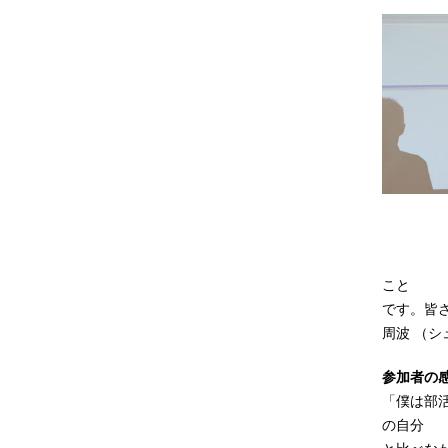
こと
です。皆
周波 （
参加者の
「僕は部
の自分