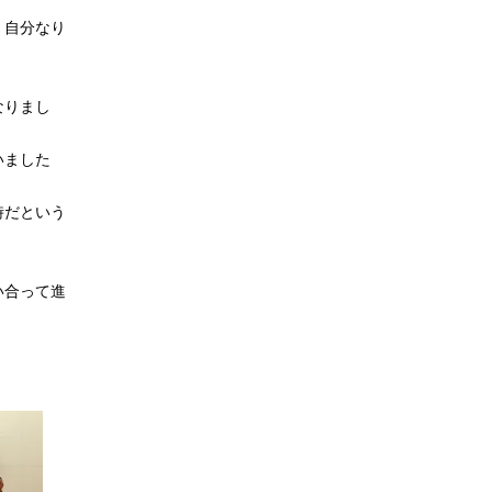
、自分なり
なりまし
いました
時だという
い合って進