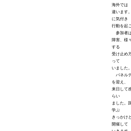
海外では
違います
に気付き
行動を起
参加者は
障害、様
する
受け止め
って
いました
パネルデ
を迎え、
来日して
らい
ました。
学ぶ
きっかけ
開催して