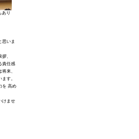
もあり
と思いま
挨拶、
る責任感
は将来、
います。
を 高め
いけませ