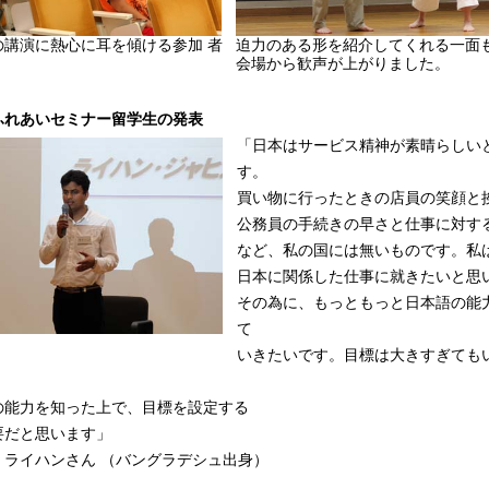
の講演に熱心に耳を傾ける参加 者
迫力のある形を紹介してくれる一面
会場から歓声が上がりました。
 ふれあいセミナー留学生の発表
「日本はサービス精神が素晴らしい
す。
買い物に行ったときの店員の笑顔と
公務員の手続きの早さと仕事に対す
など、私の国には無いものです。私
日本に関係した仕事に就きたいと思
その為に、もっともっと日本語の能力
て
いきたいです。目標は大きすぎても
の能力を知った上で、目標を設定する
要だと思います」
・ライハンさん （バングラデシュ出身）