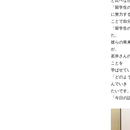
と比べな
「留学生
に努力す
ことで自
「留学生
た。
彼らの将
が、
若井さん
ことを
学ばせて
「どのよ
んでいき
たいです
「今日の