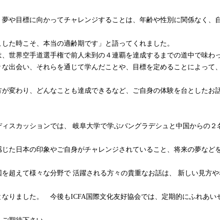
。夢や目標に向かってチャレンジすることは、年齢や性別に関係なく、
こした時こそ、本当の適齢期です」と語ってくれました。
、世界空手道選手権で前人未到の４連覇を達成するまでの道中で味わ
々な出会い、それらを通じて学んだことや、目標を定めることによって
方が変わり、どんなことも達成できるなど、ご自身の体験を台としたお
。
ィスカッションでは、 岐阜大学で学ぶバングラデシュと中国からの２
感じた日本の印象やご自身がチャレンジされていること、将来の夢など
国を超えて様々な分野で 活躍される方々の貴重なお話は、 新しい見方や
となりました。 今後もICFA国際文化友好協会では、定期的にふれあい