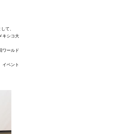
として、
メキシコ大
回ワールド
、イベント