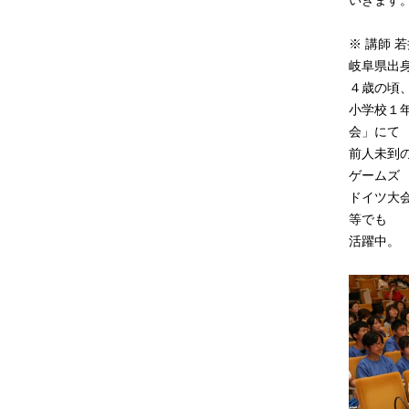
いきます
※ 講師 
岐阜県出
４歳の頃
小学校１
会」にて
前人未到
ゲームズ
ドイツ大
等でも
活躍中。